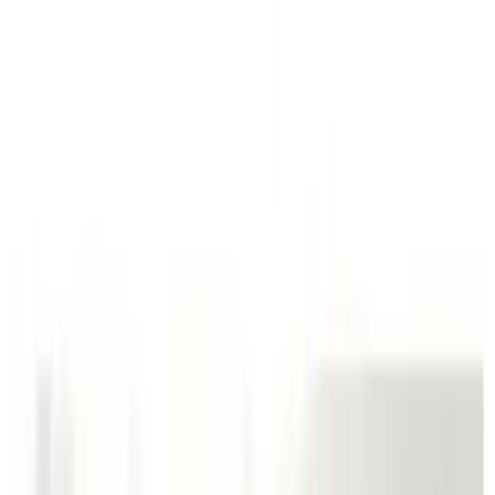
YF
时尚
杂志
封面
设计
标识
美物
日历
Open main menu
A Class Act 名伶时代