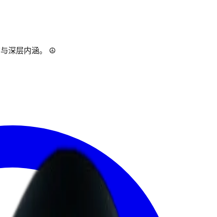
深层内涵。 ☮︎