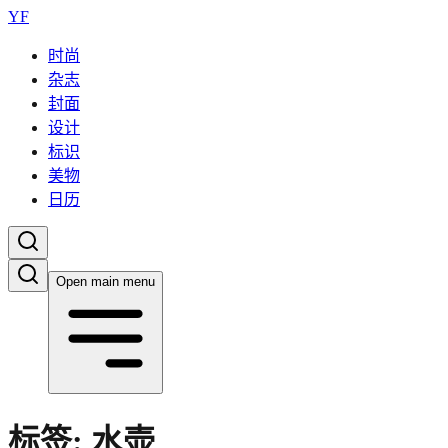
YF
时尚
杂志
封面
设计
标识
美物
日历
Open main menu
标签:
水壶