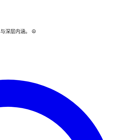
深层内涵。 ☮︎