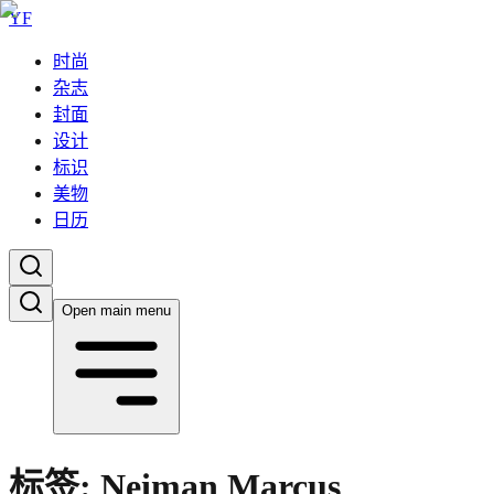
YF
时尚
杂志
封面
设计
标识
美物
日历
Open main menu
标签:
Neiman Marcus