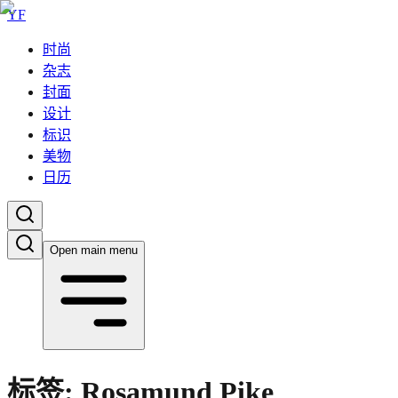
YF
时尚
杂志
封面
设计
标识
美物
日历
Open main menu
标签:
Rosamund Pike