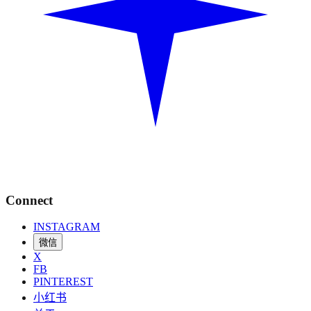
Connect
INSTAGRAM
微信
X
FB
PINTEREST
小红书