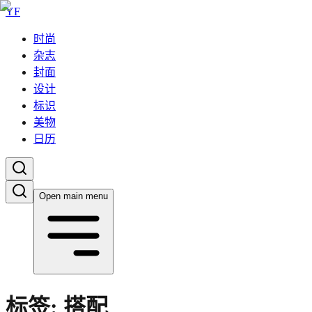
YF
时尚
杂志
封面
设计
标识
美物
日历
Open main menu
标签:
搭配